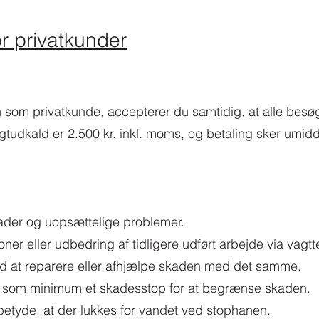
or privatkunder
on som privatkunde, accepterer du samtidig, at alle besø
agtudkald er 2.500 kr. inkl. moms, og betaling sker umidd
skader og uopsættelige problemer.
oner eller udbedring af tidligere udført arbejde via vagtt
tid at reparere eller afhjælpe skaden med det samme.
 vi som minimum et skadesstop for at begrænse skaden.
betyde, at der lukkes for vandet ved stophanen.