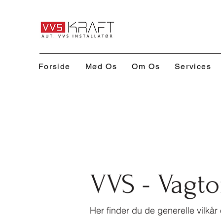
Forside
Mød Os
Om Os
Services
VVS - Vagt
Her finder du de generelle vilkår 